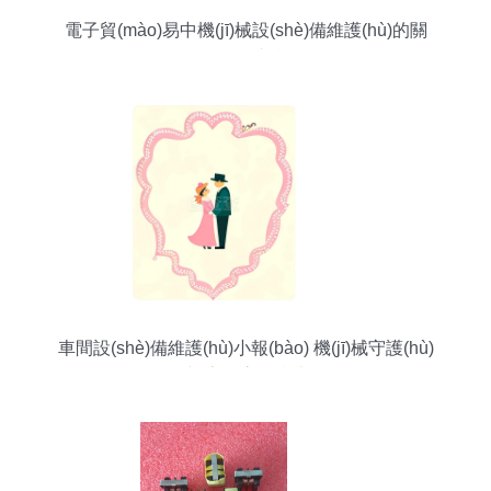
電子貿(mào)易中機(jī)械設(shè)備維護(hù)的關
(guān)鍵策略與實(shí)踐
車間設(shè)備維護(hù)小報(bào) 機(jī)械守護(hù)
者·安全高效指南