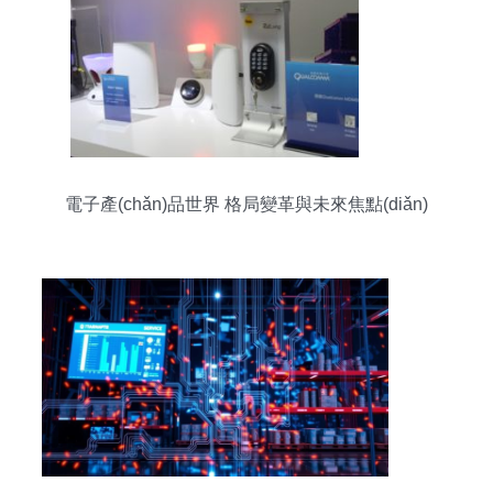
電子產(chǎn)品世界 格局變革與未來焦點(diǎn)