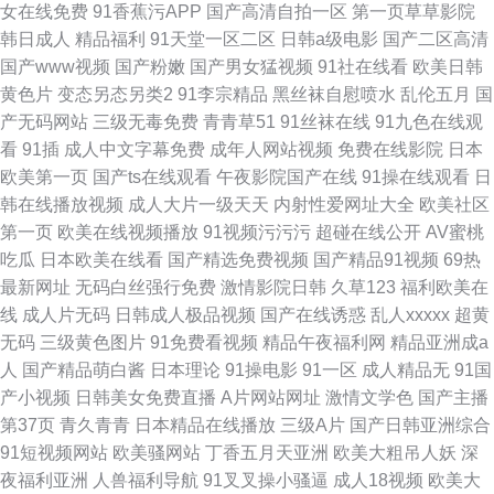
女在线免费
91香蕉污APP
国产高清自拍一区
第一页草草影院
韩日成人
精品福利
91天堂一区二区
日韩a级电影
国产二区高清
国产www视频
国产粉嫩
国产男女猛视频
91社在线看
欧美日韩
黄色片
变态另态另类2
91李宗精品
黑丝袜自慰喷水
乱伦五月
国
产无码网站
三级无毒免费
青青草51
91丝袜在线
91九色在线观
看
91插
成人中文字幕免费
成年人网站视频
免费在线影院
日本
欧美第一页
国产ts在线观看
午夜影院国产在线
91操在线观看
日
韩在线播放视频
成人大片一级天天
内射性爱网址大全
欧美社区
第一页
欧美在线视频播放
91视频污污污
超碰在线公开
AV蜜桃
吃瓜
日本欧美在线看
国产精选免费视频
国产精品91视频
69热
最新网址
无码白丝强行免费
激情影院日韩
久草123
福利欧美在
线
成人片无码
日韩成人极品视频
国产在线诱惑
乱人xxxxx
超黄
无码
三级黄色图片
91免费看视频
精品午夜福利网
精品亚洲成a
人
国产精品萌白酱
日本理论
91操电影
91一区
成人精品无
91国
产小视频
日韩美女免费直播
A片网站网址
激情文学色
国产主播
第37页
青久青青
日本精品在线播放
三级A片
国产日韩亚洲综合
91短视频网站
欧美骚网站
丁香五月天亚洲
欧美大粗吊人妖
深
夜福利亚洲
人兽福利导航
91叉叉操小骚逼
成人18视频
欧美大