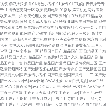
视频
狠狠擼狠狠擼
91桃色小视频
91激情
91干啪啪
青青操青青
干
主播诱惑无码专区
欧美视频电影
91播放
麻豆桃色网站
亚洲
欧美国产另类
欧美伦理另类
国产刺激对白
在线观看91精品
欧
美成年视频
操碰操揉
成人微拍福利导航
亚洲欧美国产日韩
成年
在线观看免费
岛国精品在线播放
狠狠撸第四色
欧美一页
女同电
影在线观看
91网国产尤物在
毛片网站黄色
狼人三级片
高清男
同
国产日韩伦理淫
成年免费视频
亚洲欧美中文视频
东京热亚洲
色图
蜜桃成人超碰网
91精品小视频
久草福利免费视影
五月天
堂网
日本中文字幕一区
精品国产国产|精品国产国语|精品国产精
品|精品国产九九|精品国产九色腾|精品国产久久|精品国产剧|精
品国产鲁一鲁|精品国产乱|精品国产乱码
国产激情视频三区|国产
激情视频网站|国产激情视频在线|国产激情偷拍|国产激情图区|国
产激情文学|国产激情小视频|国产激情艳|国产激情一二三|国产激
情一区
avav网站|avav网址|AVAV性爱|avav在线播放|avav在线
看|AVA片黄色播放|ava片免费|ava三级网站|AVBT天|AVBT天堂
丁香无码丰满|丁香五香天堂网婷婷|丁香五月av|丁香五月av资
源|丁香五月厕拍|丁香五月成人|丁香五月导航|丁香五月福利导
航|丁香五月花婷婷|丁香五月花伊人网
国产精品2区|国产精品3p|