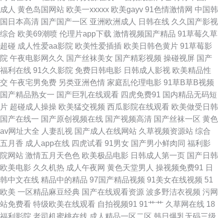
成人
黄色岛国网站
欧美一xxxxx
欧美gayv
91色情激情网
中国韩
看片 久久嫩草精品视频影院 五月美眉被操 91探花偷拍网址 国产成人一区二
国日本高清
国产国产一区
亚洲欧洲成人
日韩在线
久久国产影视
综合
欧美69潮喷
伦理片app下载
激情视频国产精品
91草莓久草
欧美性爱原创第一页 影音先锋AⅤ偷拍电影 超碰在线9797人妻 麻豆成人综合
超碰
成人性爱aa影院
欧美性爱插插
欧美日韩色黄片
91草莓影
院
午夜电影网久久
国产丝袜美女
国产精彩视频
操碰视屏
国产
91岁成人观看的人性网站 人人爽爽91 人妻精品乱码av 91视频国产91视频直
福利在线
91久久影院
免费日韩电影
日韩成人影视
欧美精品性
交
午夜宅男免费
另类亚洲色情
家庭乱伦理电影
91草B草B视频
播 成人视频在线91 色欲天天网久久 91传媒在线观看 97国产视频 精品国产
国产精品熟女一
国产巨乳在线观看
四虎免费91
国内精品无码短
片
超碰成人操操
欧美猛交视频
西瓜影院在线观看
欧美做受日韩
乱码久久婷婷 午夜剧场体验一分钟 91色情综合在线 岛国成人在线不卡 久久
国产在线一
国产原创视频在线
国产视频高清
国产丝袜一区
黄色
av网址大全
人妻乱视
国产成人在线网站
久草视频资源站
综合
五月天 中文字幕日韩精品专区 97超碰久草 国产精品一一一 欧美亚洲日韩国
五月香
成人app在线
四虎试看
91男女
国产男小鲜肉同
福利影
院网站
激情五月天色色
欧美极品电影
日韩成人第一页
国产日韩
产 91很很爱 俺去也网 久久精品久久 日韩视频第一页 影音先锋女人资源网
欧美电影
久久机热
成人午夜网
黄色天堂男人
操视频免费91
日
韩中文在线
精品中的精品
97国产精品视频
91美女在线视频
51
Www久草 久久精品久久 四虎影音 91传媒成人 www豆花社区 欧美日韩午夜
欧美
一区精品麻豆经典
国产在线观看资源
波多野洁衣视频
污网
站免费看
特级欧美在线观看
自拍视频91
91艹艹
久草网在线
18
福利影院 91次员 俺去也欧洲综合 精品福利AV 亚洲午夜精品久久白云 91伊
福利影院
老司机蜜桃在线
成人精品一区二区
韩日爆乳无码三级