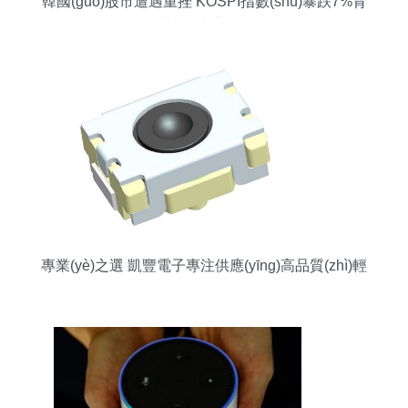
韓國(guó)股市遭遇重挫 KOSPI指數(shù)暴跌7%背
后的設(shè)備維護(hù)與市場(chǎng)風(fēng)險
(xiǎn)的警示
專業(yè)之選 凱豐電子專注供應(yīng)高品質(zhì)輕
觸開關(guān)