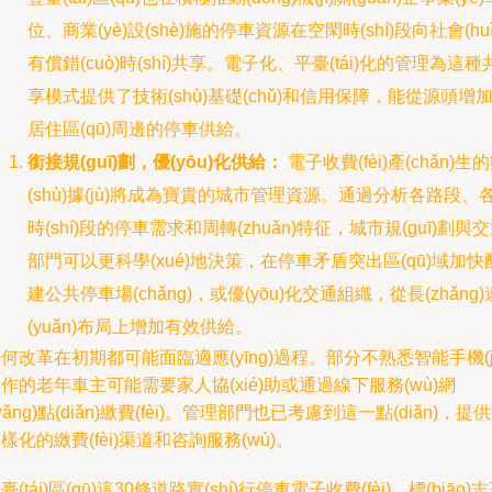
位、商業(yè)設(shè)施的停車資源在空閑時(shí)段向社會(huì
有償錯(cuò)時(shí)共享。電子化、平臺(tái)化的管理為這種
享模式提供了技術(shù)基礎(chǔ)和信用保障，能從源頭增
居住區(qū)周邊的停車供給。
銜接規(guī)劃，優(yōu)化供給：
電子收費(fèi)產(chǎn)生
(shù)據(jù)將成為寶貴的城市管理資源。通過分析各路段、
時(shí)段的停車需求和周轉(zhuǎn)特征，城市規(guī)劃與
部門可以更科學(xué)地決策，在停車矛盾突出區(qū)域加快
建公共停車場(chǎng)，或優(yōu)化交通組織，從長(zhǎng)
(yuǎn)布局上增加有效供給。
何改革在初期都可能面臨適應(yīng)過程。部分不熟悉智能手機(jī
作的老年車主可能需要家人協(xié)助或通過線下服務(wù)網
wǎng)點(diǎn)繳費(fèi)。管理部門也已考慮到這一點(diǎn)，提
樣化的繳費(fèi)渠道和咨詢服務(wù)。
臺(tái)區(qū)這30條道路實(shí)行停車電子收費(fèi)，標(biāo)