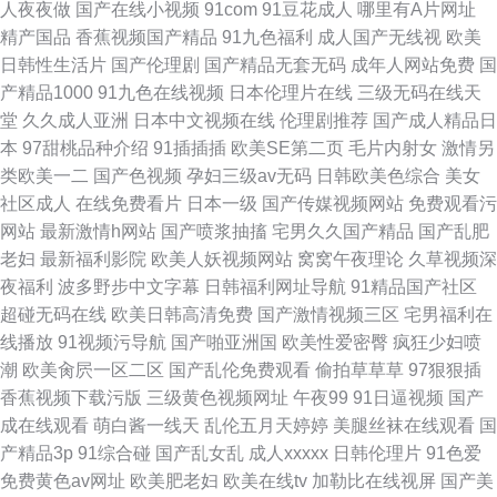
人夜夜做
国产在线小视频
91com
91豆花成人
哪里有A片网址
精产国品
香蕉视频国产精品
91九色福利
成人国产无线视
欧美
日韩性生活片
国产伦理剧
国产精品无套无码
成年人网站免费
国
产精品1000
91九色在线视频
日本伦理片在线
三级无码在线天
堂
久久成人亚洲
日本中文视频在线
伦理剧推荐
国产成人精品日
本
97甜桃品种介绍
91插插插
欧美SE第二页
毛片内射女
激情另
类欧美一二
国产色视频
孕妇三级av无码
日韩欧美色综合
美女
社区成人
在线免费看片
日本一级
国产传媒视频网站
免费观看污
网站
最新激情h网站
国产喷浆抽搐
宅男久久国产精品
国产乱肥
老妇
最新福利影院
欧美人妖视频网站
窝窝午夜理论
久草视频深
夜福利
波多野步中文字幕
日韩福利网址导航
91精品国产社区
超碰无码在线
欧美日韩高清免费
国产激情视频三区
宅男福利在
线播放
91视频污导航
国产啪亚洲国
欧美性爱密臀
疯狂少妇喷
潮
欧美肏屄一区二区
国产乱伦免费观看
偷拍草草草
97狠狠插
香蕉视频下载污版
三级黄色视频网址
午夜99
91日逼视频
国产
成在线观看
萌白酱一线天
乱伦五月天婷婷
美腿丝袜在线观看
国
产精品3p
91综合碰
国产乱女乱
成人xxxxx
日韩伦理片
91色爱
免费黄色av网址
欧美肥老妇
欧美在线tv
加勒比在线视屏
国产美