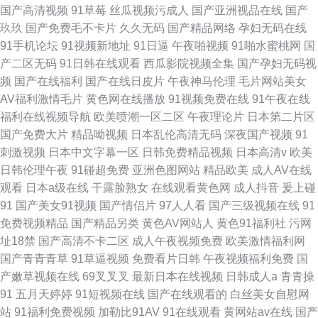
国产高清视频
91草莓
丝瓜视频污成人
国产亚洲视品在线
国产
玖玖
国产免费毛不卡片
久久无码
国产精品网络
孕妇无码在线
91手机论坛
91视频新地址
91日逼
午夜啪视频
91啪水蜜桃网
国
产二区无码
91日韩在线观看
西瓜影院视频全集
国产孕妇无码视
频
国产在线福利
国产在线日皮片
午夜神马伦理
毛片网站美女
AV福利激情毛片
黄色网在线播放
91视频免费在线
91午夜在线
福利在线视频导航
欧美喷潮一区二区
午夜理论片
日本第二片区
国产免费大片
精品呦视频
日本乱伦高清无码
深夜国产视频
91
刺激视频
日本中文字幕一区
日韩免费精品视频
日本高清v
欧美
日韩伦理午夜
91碰超免费
亚洲色图网站
精品欧美
成人AV在线
观看
日本a级在线
干露脸熟女
在线观看黄色网
成人抖音
爰上碰
91
国产美女91视频
国产情侣片
97人人看
国产三级视频在线
91
免费视频精品
国产精品另类
黄色AV网站人
黄色91福利社
污网
址18禁
国产高清不卡二区
成人午夜视频免费
欧美激情福利网
国产青青青草
91草逼视频
免费看片日韩
午夜视频福利免费
国
产嫩草视频在线
69叉叉叉
最新日本在线视频
日韩成人a
青青操
91
五月天婷婷
91短视频在线
国产在线观看的
白丝美女自慰网
站
91福利免费视频
加勒比91AV
91在线观看
黄网站av在线
国产