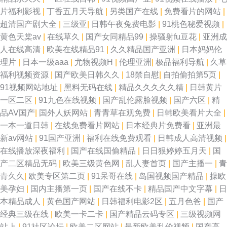
片福利影视
|
丁香五月天导航
|
另类国产在线
|
免费看片的网站
|
超清国产剧大全
|
三级亚
|
日韩午夜兔费电影
|
91桃色秘爱视频
|
黄色天棠av
|
在线草久
|
国产女同精品99
|
操骚射fu豆花
|
亚洲成
人在线高清
|
欧美在线精品91
|
久久精品国产亚洲
|
日本妈妈伦
理片
|
日本一级aaa
|
尤物视频H
|
伦理亚洲
|
极品福利导航
|
久草
福利视频资源
|
国产欧美日韩久久
|
18禁自慰
|
自拍偷拍第5页
|
91视频网站地址
|
黑料无码在线
|
精品久久久久久精
|
日韩黄片
一区二区
|
91九色在线视频
|
国产乱伦露脸视频
|
国产六区
|
精
品AV国产
|
国外人妖网站
|
青青草在观免费
|
日韩欧美看片大全
|
一本一道日韩
|
在线免费看片网站
|
日本经典片免费看
|
亚洲最
新av网站
|
91国产亚洲
|
福利在线免费观看
|
日韩成人高清视频
|
在线播放深夜福利
|
国产在线国偷精品
|
日日狠婷婷五月天
|
国
产二区精品无码
|
欧美三级黄色网
|
乱人妻首页
|
国产主播一
|
青
青久久
|
欧美专区第二页
|
91呆哥在线
|
岛国视频国产精品
|
操欧
美孕妇
|
国内主播第一页
|
国产在线不卡
|
精品国产中文字幕
|
日
本精品成人
|
黄色国产网站
|
日韩福利电影2区
|
五月色爸
|
国产
经典三级在线
|
欧美一卡二卡
|
国产精品云码专区
|
三级视频网
站上
|
91社区论坛
|
欧美二区网站
|
最新欧美乱伦视频
|
国产高