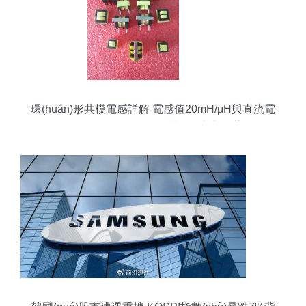
環(huán)形共模電感詳解 電感值20mH/μH與直流電
阻2.7Ω特性及優(yōu)質(zhì)廠商推薦