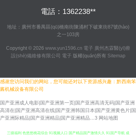
電話：1362238**
地址：廣州市番禺區(qū)橋南街陳涌村下破東街87號(hào)
之一103房
Copyright © 2026
www.yun1596.cn
電子
廣州杰霖醫(yī)療
設(shè)備維修有限公司
電子
版權(quán)所有
Sitemap
感谢您访问我们的网站，您可能还对以下资源感兴趣：黔西南笨
酱机械设备有限公司
国产亚洲成人电影|国产亚洲第一页|国产亚洲高清无码|国产亚洲
高清在|国产亚洲高清在线|国产亚洲韩国日本|国产亚洲黄色片|国
产亚洲际精品|国产亚洲精品|国产亚洲精品…3
网站地图