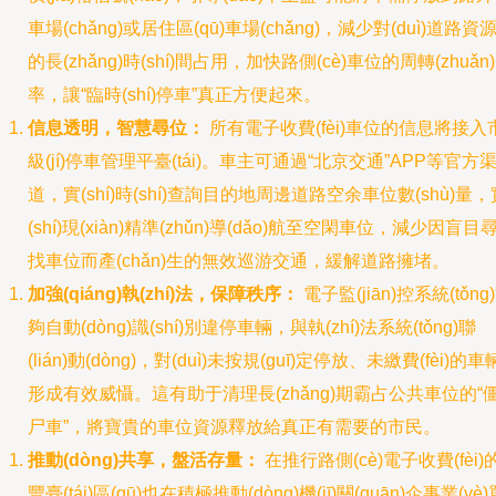
車場(chǎng)或居住區(qū)車場(chǎng)，減少對(duì)道路資
的長(zhǎng)時(shí)間占用，加快路側(cè)車位的周轉(zhuǎn)
率，讓“臨時(shí)停車”真正方便起來。
信息透明，智慧尋位：
所有電子收費(fèi)車位的信息將接入
級(jí)停車管理平臺(tái)。車主可通過“北京交通”APP等官方
道，實(shí)時(shí)查詢目的地周邊道路空余車位數(shù)量，
(shí)現(xiàn)精準(zhǔn)導(dǎo)航至空閑車位，減少因盲目
找車位而產(chǎn)生的無效巡游交通，緩解道路擁堵。
加強(qiáng)執(zhí)法，保障秩序：
電子監(jiān)控系統(tǒng
夠自動(dòng)識(shí)別違停車輛，與執(zhí)法系統(tǒng)聯
(lián)動(dòng)，對(duì)未按規(guī)定停放、未繳費(fèi)的車
形成有效威懾。這有助于清理長(zhǎng)期霸占公共車位的“
尸車”，將寶貴的車位資源釋放給真正有需要的市民。
推動(dòng)共享，盤活存量：
在推行路側(cè)電子收費(fèi)
豐臺(tái)區(qū)也在積極推動(dòng)機(jī)關(guān)企事業(yè)