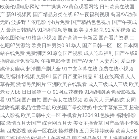
欧美伦理电影网站
艹艹操操
AV黄色观看网站
日韩欧美在线国
人在线亚洲精品 丝袜玉足妈妈 91麻豆视频蜜桃 精品2025精品 色色精品影院
产
新91视频网
国产精品分类在线
97午夜福利视频
岛国AV动作
无码
波多野吉依电影
小h片免费
国产精品色色视屏
国产午夜成
91变态 91宅福利 国产精品成人一 天堂18P 91网业链接 黄站在线观看91 无
人
最新日韩精品
91福利视频导航
欧美喷水影院
91爱爱视频
欧
美色图论坛
91榴莲小视频
国产高清一卡新区
国产看片资源
二
码精品天堂福利区 91色蝌蚪真实 国产成人免费福利 女同免费网站ww 香蕉
色吧97资源站
欧美日韩另类0
91华人
国产日韩一区二区
日本网
站在线免费
免费潮喷
91原创国产视频
成人吃瓜福利
国产在线9
视频av www本日黄色 九一岛国爱 91n免费 大香蕉伊人99 久久婷婷美女一区
操碰高清免费视频
午夜电影全集
国产AV无码
人妻系列
爱豆传
媒倩女幽魂
超清国产剧大全
91中文字幕在线
免费在线小视频
四虎影院国产精品91 91黑丝国 AV免费大全 海角社区真实偷伦AV 影音先锋
吃瓜福利小视频
免费91
国产日产亚洲精品
91社在线高清
人人
草香蕉
激情另类图片
亚洲欧美在线观看
成人三级成人三级
欧美
色婷婷 超碰91在线成人电影 91精品影视区 国产传媒不卡 欧美国产久草在线
老女人bb
日日操第一页
91网豆花视频
91福利剧场
免费影视观
看
91视频国产自拍
国产美女在线视频
欧美又大
无码四虎
女同
观看 人人艹艹逼日韩 在线99视频 91在线观看视频网站 欧美日韩激情另类小
激吻视频
极品性爱导航
欧美国产拳交喷奶
中文字幕第三页
超碰
成人影视
欧美日韩中文一区
手机看片1204
91色快播
福利撸影
说 91含羞草 导航福利91 老湿机午夜无码视频 先锋av成人电影 影音先锋五
院
激情五月天国产
综合网五月天
美女主播青草
国产高清不卡视
频
四虎影视
欧美一区在线
操碰视频
五月天婷婷欧美
欧美大BB
月色 97在线视频免费观看 蜜桃在线成人视频 91黄色探花视频 国产久久总综
国产福利啪啪
欧洲成人午夜精品
国产精品美乳
男人操蜜桃视频