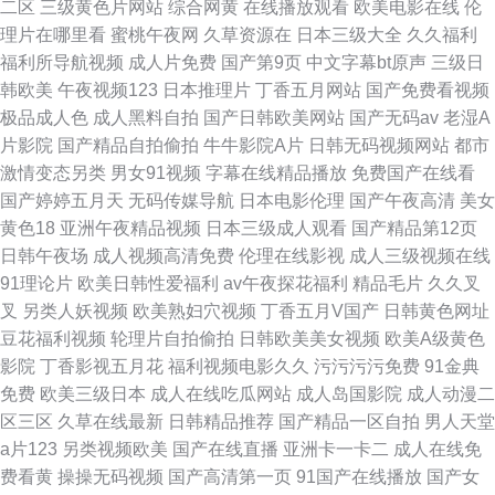
二区
三级黄色片网站
综合网黄
在线播放观看
欧美电影在线
伦
理片在哪里看
蜜桃午夜网
久草资源在
日本三级大全
久久福利
福利所导航视频
成人片免费
国产第9页
中文字幕bt原声
三级日
韩欧美
午夜视频123
日本推理片
丁香五月网站
国产免费看视频
极品成人色
成人黑料自拍
国产日韩欧美网站
国产无码av
老湿A
片影院
国产精品自拍偷拍
牛牛影院A片
日韩无码视频网站
都市
激情变态另类
男女91视频
字幕在线精品播放
免费国产在线看
国产婷婷五月天
无码传媒导航
日本电影伦理
国产午夜高清
美女
黄色18
亚洲午夜精品视频
日本三级成人观看
国产精品第12页
日韩午夜场
成人视频高清免费
伦理在线影视
成人三级视频在线
91理论片
欧美日韩性爱福利
av午夜探花福利
精品毛片
久久叉
叉
另类人妖视频
欧美熟妇穴视频
丁香五月V国产
日韩黄色网址
豆花福利视频
轮理片自拍偷拍
日韩欧美美女视频
欧美A级黄色
影院
丁香影视五月花
福利视频电影久久
污污污污免费
91金典
免费
欧美三级日本
成人在线吃瓜网站
成人岛国影院
成人动漫二
区三区
久草在线最新
日韩精品推荐
国产精品一区自拍
男人天堂
a片123
另类视频欧美
国产在线直播
亚洲卡一卡二
成人在线免
费看黄
操操无码视频
国产高清第一页
91国产在线播放
国产女