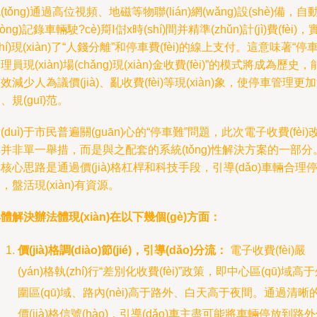
(tǒng)通過高位視頻、地磁等物聯(lián)網(wǎng)設(shè)備，自
dòng)記錄車輛駛?cè)搿Ⅰ傠x時(shí)間并精準(zhǔn)計(jì)費(fèi)，
shí)現(xiàn)了“人錢分離”和停車費(fèi)的線上支付。這意味著“停
理員現(xiàn)場(chǎng)現(xiàn)金收費(fèi)”的模式將成為歷史，
效減少人為議價(jià)、亂收費(fèi)等現(xiàn)象，使停車管理更
、規(guī)范。
(duì)于市民普遍關(guān)心的“停車難”問題，此次電子收費(fèi)
并非單一舉措，而是與之配套的系統(tǒng)性解決方案的一部分
核心思路是通過價(jià)格杠桿和科技手段，引導(dǎo)車輛合理
，盤活現(xiàn)有資源。
體解決辦法體現(xiàn)在以下幾個(gè)方面：
價(jià)格調(diào)節(jié)，引導(dǎo)分流：
電子收費(fèi)嚴
(yán)格執(zhí)行“差別化收費(fèi)”政策，即中心區(qū)域高
圍區(qū)域、路內(nèi)高于路外、白天高于夜間。通過清晰
價(jià)格信號(hào)，引導(dǎo)車主盡可能將車輛停放到路