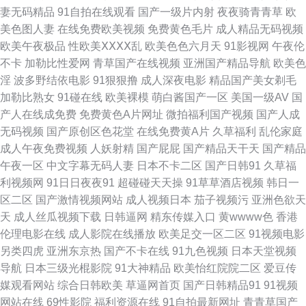
妻无码精品
91自拍在线观看
国产一级片内射
夜夜骑青青草
欧
91黑丝无码 91在线永久免费观看网站 极品AV福利 婷婷综合网狼人 在线91
美色图人妻
在线免费欧美视频
免费黄色毛片
成人精品无码视频
欧美午夜极品
性欧美ⅩⅩⅩⅩ乱
欧美色色六月天
91影视网
午夜伦
网止 91深夜福利视频 黑料AV网站在线观看 日韩欧美中文字 综合狠狠操 91
不卡
加勒比性爱网
青草国产在线视频
亚洲国产精品导航
欧美色
淫
波多野结依电影
91狠狠撸
成人深夜电影
精品国产美女剃毛
日韩无打码 第一福利成人AV导航 久草福利资源网 91精品国产一级毛 91网页
加勒比熟女
91碰在线
欧美裸模
萌白酱国产一区
美国一级AV
国
产人在线成免费
免费黄色A片网址
微拍福利国产视频
国产人成
免费在线观看 自拍第一六页 91超碰大香蕉在线 色综合激情文学色 老司机精
无码视频
国产原创区色花堂
在线免费黄A片
久草福利
乱伦家庭
成人午夜免费视频
人妖射精
国产屁屁
国产精品天干天
国产精品
品福利院 欧美AA 老湿AV 东京热伊人大香蕉 日韩综合 91青久久 成人女优在
午夜一区
中文字幕无码人妻
日本不卡二区
国产日韩91
久草福
利视频网
91日日夜夜91
超碰碰天天操
91草草酒店视频
韩日一
线 久久亚洲精品波多 在线观看AV福利网 91网页免费 成人性爱午夜福利网
区二区
国产激情视频网站
成人视频日本
茄子视频污
亚洲色欲天
天
成人丝瓜视频下载
日韩逼网
精东传媒入口
黄wwww色
香港
日韩四虎精品在线视频 91豆花成人社区在线 91资源每日在线 九区婷婷色色
伦理电影在线
成人影院在线播放
欧美足交一区二区
91视频电影
另类四虎
亚洲东京热
国产不卡在线
91九色视频
日本天堂视频
导航 亚州色图综合 91色情综合在线 超碰四虎东方精品 免费久草网站 影音先
导航
日本三级光棍影院
91大神精品
欧美怡红院院二区
爱豆传
媒观看网站
综合日韩欧美
草逼网首页
国产日韩精品91
91视频
锋AV少妇资源 91丝足日韩在线 国产丝袜91 欧美性淫网 91福利主播 www91
网站在线
69性影院
福利资源在线
91自拍最新网址
青青草国产