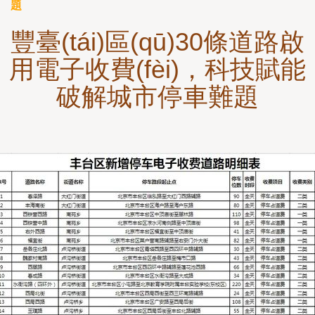
題
豐臺(tái)區(qū)30條道路啟
用電子收費(fèi)，科技賦能
破解城市停車難題