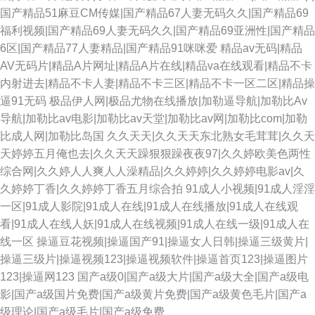
国产精品51麻豆CM传媒|国产精品67人妻无码久久|国产精品69
福利视频|国产精品69人妻无码久久|国产精品69亚洲性|国产精品
6区|国产精品77人妻精品|国产精品91咪咪爱
精品av无码|精品
AV无码片|精品A片网址|精品A片在线|精品va在线观看|精品不卡
内射进去|精品不卡人妻|精品不卡三区|精品不卡一区二区|精品操
逼91无码
极品伊人网|极品尤物在线播放|加勒逼导航|加勒比Av
导航|加勒比av电影|加勒比av天堂|加勒比av网|加勒比com|加勒
比成人网|加勒比岛国
久久天天|久久天天东北熟女毛茸茸|久久天
天婷婷五月俺也去|久久天天躁狠狠躁夜夜97|久久婷欧美色两性
综合网|久久婷人人爽人人澡精品|久久婷婷|久久婷婷电影av|久
久婷婷丁香|久久婷婷丁香五月综合拍
91成人小视频|91成人淫淫
一区|91成人影院|91成人在线|91成人在线播放|91成人在线观
看|91成人在线人妖|91成人在线视频|91成人在线一级|91成人在
线一区
操逼豆花视频|操逼国产91|操逼女人日韩|操逼三级黄片|
操逼三级片|操逼视频123|操逼视频软件|操逼首页123|操逼图片
123|操逼网123
国产a级0|国产a级大片|国产a级大全|国产a级电
影|国产a级国片免费|国产a级黄片免费|国产a级黄色毛片|国产a
级理论|国产a级毛片|国产a级免费