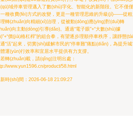
(qū)域停車管理邁入了數(shù)字化、智能化的新階段。它不僅
一種收費(fèi)方式的改變，更是一種管理思維的升級(jí)——從
理轉(zhuǎn)向精細(xì)治理，從被動(dòng)應(yīng)對(duì)轉
zhuǎn)向主動(dòng)引導(dǎo)。通過“電子眼”+“大數(shù)據
jù)”+“價(jià)格杠桿”的組合拳，有望逐步理順停車秩序，讓靜態(tài
通“活”起來，切實(shí)緩解市民的“停車難”痛點(diǎn)，為提升
體運(yùn)行效率和宜居水平提供有力支撐。
若轉(zhuǎn)載，請(qǐng)注明出處：
tp://www.yun1596.cn/product/58.html
新時(shí)間：2026-06-18 21:09:27