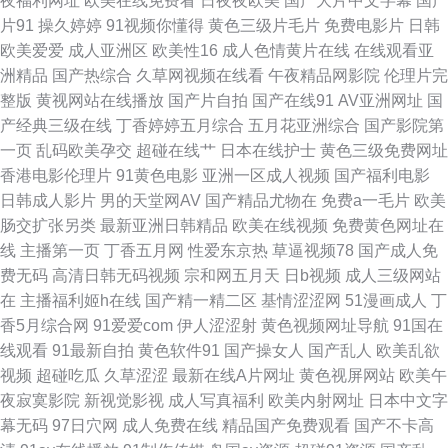
夜福利网址
欧美在线免费看
日夜夜欧美
国产大片中文字幕
国产
片91
操久婷婷
91视频你懂得
黄色三级片毛片
免费电影片
日韩
看网址 久草国内 伊人日韩无码 成人电院网 欧美人SSS在线 在线观看麻豆91
欧美爱爱
成人亚洲区
欧美性16
成人色情黄片在线
在线观看亚
洲精品
国产热综合
久草网视频在线看
午夜精品网影院
伦理片完
精品久久COM 在线看男人懂的久操 国产成人日本在线视频 人妻人人操 91久
整版
黄视网站在线播放
国产片自拍
国产在线91
AV亚洲网址
国
产经典三级在线
丁香婷婷五月综合
五月花亚洲综合
国产影院第
久草 福利社区免费啊啊视频 日本福利社12区 91大神桃色 精品久久婷婷网络
一页
乱码欧美孕交
超碰在线艹
日本在线护士
黄色三级免费网址
香港电影伦理片
91黄色电影
亚洲一区成人视频
国产福利电影
91黄在线看 国产91AV在线播放 日韩高清丁香 91干屄 国产色久悠悠 色图2p
日韩成人影片
男的天堂网AV
国产精品尤物在
免费a一毛片
欧美
肠交扩张另类
最新亚洲日韩精品
欧美在线视频
免费黄色网址在
91论坛最新地址 国产福利精品一区 影音先锋精品av 岛国在线 亚洲色图传媒
线
主播第一页
丁香五月网
性爱东京热
草逼视频78
国产成人免
费无码
高清日韩无码视频
宗和网五月天
日b视频
成人三级网站
91永久 精品偷拍AV福利 五月色婷婷网址 东方成人影库 99东京热99 老司机
在
主播福利姬h在线
国产精一精二区
基情涩涩网
51漫画成人
丁
香5月综合网
91爱爱com
伊人涩涩射
黄色视频网址导航
91国在
福利精品 伊人青久久 后入丝袜在线观看 综合图区欧美 国产精品密久久 日韩
线观看
91最新自拍
黄色软件91
国产操女人
国产乱人
欧美乱欲
视频
超碰吃瓜
久草涩涩
最新在线A片网址
黄色视屏网站
欧美午
在线高潮 91看片免费看 国产91视频播放 日本中文字幕大久久 91精国产国产
夜寂寞影院
新视觉影视
成人写真福利
欧美内射网址
日本中文字
幕无码
97日穴网
成人免费在线
精品国产免费观看
国产不卡高
乱子伦 欧美日韩综合 91试香蕉视频免费 九1免费网站 91国产在线观 黑森林