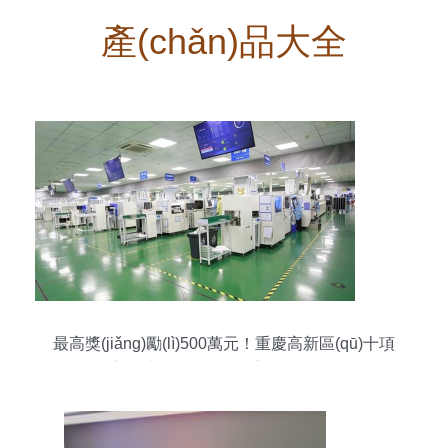
產(chǎn)品大全
最高獎(jiǎng)勵(lì)500萬元！重慶高新區(qū)十項
(xiàng)新政力推制造業(yè)高質(zhì)量發(fā)展