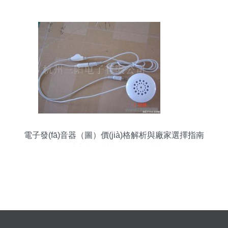
期）及其對(duì)機(jī)械設(shè)備維護(hù)的啟示
電子發(fā)音器（圖）價(jià)格解析與廠家選擇指南
——助力機(jī)械設(shè)備維護(hù)