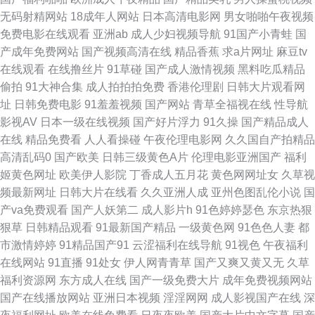
无码射精网站
18成年人网站
日本高清电影网
男女啪啪午夜视频
熟女视频91九色 91第一视频 福利社有码 免费黄网久9 性爱动图 91视频在线
免费电影在线观看
亚洲ab
成人少妇视频导航
91国产小青蛙
国
产成年免费网站
国产视频高清在线
精品香蕉
求a片网址
麻豆tv
观看视频 国产精品熟 伊人9草在线 传媒卡一卡二传媒 日韩123区 91大神尤
在线观看
在线撸丝片
91草碰
国产成人激情视频
黑料吃瓜精品
偷拍
91大神合集
成人拍拍拍免费
香港伦理剧
日韩大片观看网
物 av探花操国产高清 老司机精品网 婷婷色五月份 91性色 国产原创网站91
址
日韩免费电影
91羞羞视频
国产网站
青草全福视在线
性导航
影视AV
日本一级在线视频
国产好片浮力
91久操
国产精品成人
在线 91精东福利片 国产精品日 性福女优丝袜 91在线免费版 海角免费tv 探花
在线
精品免费看
人人看操碰
午夜伦理电影网
久久国自产拍精品
高清乱码0
国产欧美
日韩三级黄色A片
伦理电影亚洲国产
福利
网站 91韩剧 不卡中文一二一三 另类专区综合欧美 深夜福利3000 操人人人
姬黄色网址
欧美伊人影院
丁香成人五月花
黄色网网址女
久草视
频最新网址
日韩大片在线看
久久亚洲人成
亚州色图乱伦小说
国
操 日韩国产毛片 91黑丝足 国产第19页 欧美专区第一页 91福利无 阿v视频网
产va免费观看
国产人妖第二
成人影片h
91色婷婷瑟色
东京热狠
狠草
日韩精品观看
91最新国产精品
一级黄色网
91色色人妻
都
站 久久精品网一区 五月花丁香社区 超碰aV在线观看 日韩精品久久入口 91
市激情婷婷
91精品国产91
云涩福利在线导航
91视色
午夜福利
在线网站
91直播
91处女
伊人网青青草
国产又爽又黄又无
久草
热导航网址 国产精品久久嫩草 人妻97资源站 51导航 99青草在线视频 男人
福利资源网
东方成人在线
国产一级免费大片
成年免费视频网站
国产在线播放网站
亚洲日本视频
淫淫网网
成人影视国产在线
深
天堂在AV 影音先锋看A片 极品国产美女91视屏 综合色色亭亭 91最新在线观