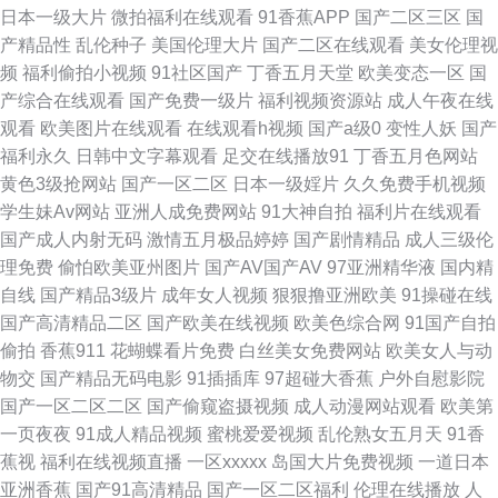
日本一级大片
微拍福利在线观看
91香蕉APP
国产二区三区
国
九一传媒官网 99热热草 久久福利二区 欧美人妖特级电影 久久日精品 国产91
产精品性
乱伦种子
美国伦理大片
国产二区在线观看
美女伦理视
频
福利偷拍小视频
91社区国产
丁香五月天堂
欧美变态一区
国
三级福利 色悠悠桃花综合 91视频人口 国产精品国产激情久久 91国产导航 成
产综合在线观看
国产免费一级片
福利视频资源站
成人午夜在线
观看
欧美图片在线观看
在线观看h视频
国产a级0
变性人妖
国产
人版黑丝电影 性爱短视频 天堂视频西区 色婷婷国产精品久久 成人sss网站
福利永久
日韩中文字幕观看
足交在线播放91
丁香五月色网站
黄色3级抢网站
国产一区二区
日本一级婬片
久久免费手机视频
美女丝袜足交 91校花宝儿在线 人妻97资源站 免费三级成人网址 久久爱97
学生妹Av网站
亚洲人成免费网站
91大神自拍
福利片在线观看
国产成人内射无码
激情五月极品婷婷
国产剧情精品
成人三级伦
久草福利视频观看 91Pron首页 性福AⅤ 岛国不卡Av 91妻人人澡人人爽 手机
理免费
偷怕欧美亚州图片
国产AV国产AV
97亚洲精华液
国内精
自线
国产精品3级片
成年女人视频
狠狠撸亚洲欧美
91操碰在线
在线观看殴美三 国产92在线 玖玖99影院 加勒比东京热色图AV 成人ss网站
国产高清精品二区
国产欧美在线视频
欧美色综合网
91国产自拍
偷拍
香蕉911
花蝴蝶看片免费
白丝美女免费网站
欧美女人与动
豆花免费网站 A片资源网 91社区在线观看 91福利姬免费看 91免费看网站 91
物交
国产精品无码电影
91插插库
97超碰大香蕉
户外自慰影院
国产一区二区二区
国产偷窥盗摄视频
成人动漫网站观看
欧美第
黑丝成人视频 91福利0 四虎精品久久精品 欧美AA色影院 丝袜人妻无码专区
一页夜夜
91成人精品视频
蜜桃爱爱视频
乱伦熟女五月天
91香
蕉视
福利在线视频直播
一区xxxxx
岛国大片免费视频
一道日本
视频 91人人妻人人藻 99久久无码视频 精品亚洲少妇流水 三级网址直接免费
亚洲香蕉
国产91高清精品
国产一区二区福利
伦理在线播放
人