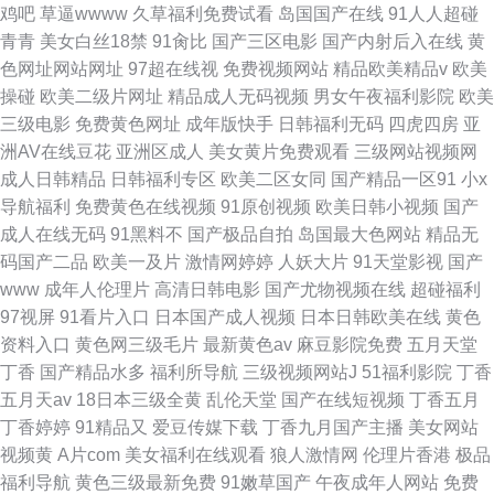
鸡吧
草逼wwww
久草福利免费试看
岛国国产在线
91人人超碰
青青
美女白丝18禁
91肏比
国产三区电影
国产内射后入在线
黄
色网址网站网址
97超在线视
免费视频网站
精品欧美精品v
欧美
操碰
欧美二级片网址
精品成人无码视频
男女午夜福利影院
欧美
三级电影
免费黄色网址
成年版快手
日韩福利无码
四虎四房
亚
洲AV在线豆花
亚洲区成人
美女黄片免费观看
三级网站视频网
成人日韩精品
日韩福利专区
欧美二区女同
国产精品一区91
小x
导航福利
免费黄色在线视频
91原创视频
欧美日韩小视频
国产
成人在线无码
91黑料不
国产极品自拍
岛国最大色网站
精品无
码国产二品
欧美一及片
激情网婷婷
人妖大片
91天堂影视
国产
www
成年人伦理片
高清日韩电影
国产尤物视频在线
超碰福利
97视屏
91看片入口
日本国产成人视频
日本日韩欧美在线
黄色
资料入口
黄色网三级毛片
最新黄色av
麻豆影院免费
五月天堂
丁香
国产精品水多
福利所导航
三级视频网站J
51福利影院
丁香
五月天av
18日本三级全黄
乱伦天堂
国产在线短视频
丁香五月
丁香婷婷
91精品又
爱豆传媒下载
丁香九月国产主播
美女网站
视频黄
A片com
美女福利在线观看
狼人激情网
伦理片香港
极品
福利导航
黄色三级最新免费
91嫩草国产
午夜成年人网站
免费