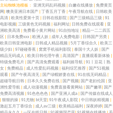
主站蜘蛛池模板：
亚洲无码乱码视频
|
白嫩在线播放
|
免费黄页
网
|
噢美亚洲日本国产
|
丁香五月丁香
|
午夜导航在线
|
日韩欧美
高清
|
欧美性爱第十页
|
日韩在线影院
|
国产三级精品三级
|
91
电影视频
|
三级黄色无码视频
|
福利网址
|
日韩免费在线观看
|
亚
洲欧美高清
|
免费看小黄片网站
|
91自拍地址
|
精品一二二四五
区
|
日本免费xxx
|
欧洲人妖
|
成年人免费电影
|
日韩国产另类
|
欧美日韩亚洲电影
|
日韩成人精品视频
|
5月丁香综合久
|
欧美三
级少妇
|
97碰碰香蕉
|
窝窝手机福利影院
|
泰国十大人妖
|
国产
精品无码成人
|
欧美日韩伦理午夜
|
高清国产
|
直播观看新体验
|
特级免费毛片
|
国产高清免费观看
|
福利姬导航
|
91丨豆花丨熟
女
|
免费精品
|
成人性爱乱码视频
|
福利综艺推荐
|
国产51视频
观看
|
国产午夜高清无
|
国产绿帽娇妻在线
|
91在线无码精品
|
超碰导航日韩
|
日本久久免费在线
|
国产视频
|
国产老妇伦国
|
亚
洲性爱导航
|
成人动漫视频
|
免费直接看黄网站
|
国产嫩草
|
国产
免费高清视频
|
91色色色色
|
国产亚洲人成a
|
国产传媒在线成人
|
狠狠的操
|
91尤物
|
bt天堂
|
91午夜成人影院
|
中日韩妖精视频
|
激起五月丁香综合
|
成人av三级
|
欧美精品福利
|
深夜婷婷
|
国产
精品永久久
|
一区在线日韩
|
91视频国产亚
|
91视频在线播放
|
毛