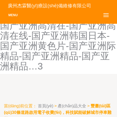
国产亚洲成人电影-国产亚洲
廣州杰霖醫(yī)療設(shè)備維修有限公司
第一页-国产亚洲高清无码-
MENU
国产亚洲高清在-国产亚洲高
清在线-国产亚洲韩国日本-
国产亚洲黄色片-国产亚洲际
精品-国产亚洲精品-国产亚
洲精品…3
當(dāng)前位置：
首頁(yè)
>
產(chǎn)品大全
>
豐臺(tái)區
(qū)30條道路啟用電子收費(fèi)，科技賦能破解城市停車難