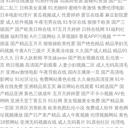
清
91av在线播放
91制作传媒
岛国av资源
超碰91资源
国产乱一
乱二乱三
日韩美女直播
91尤物69
蜜桃午夜激情
免费伦理电影
福利导航 91地址入口网页 导航亚洲99导航亚洲 人妻福利95 操B偷情毛片 婷
日本电影伦理片
黄瓜视频成人
性爱婷婷
爱豆在线看
麻豆影院爱
爱
成人软件视频
午夜宅男在线
91专区在线
狠狠干欧美
国产三
婷五月天色婷 久久偷拍 青青草99热99热 视频就肏屄 香蕉视频18日本
级国产
国产欧美日韩在线
97五月天婷婷
日韩在线网
91福利社
视频
福利导航
A片三级网站
久草视频8
香蕉APP污视频
艹艹艹
wwwsss色com 成人网站 国产AV第一导航 欧美亚洲日精品 亚洲av网站不卡
插逼
国产精品五月天
狠狠操欧美性爱
国产绝色精品
精品孕妇无
码视频
午夜A片三级片
天美果冻传媒
久久国产成人精品
精品93
在线 91自产精品国 丁香五月激情图片 国产成人午夜在线 91黄蜜桃 国产九一
久久久
日本人妖射精
学生妹avav
国产熟女视频在线
乱伦第一
页
韩日视频
高清国产剧观看
人妻少妇视频二区
成人无码高清毛
熟女人妻一区二区三区 91足交 欧韩www在线观看 91TV澳洲 大香蕉导航网
片
亚洲av激情电影
午夜导航在线
国内主播第一页
国产高清电
影网址
91社区论坛
免费网站黄色在线
久久偷拍高清亚洲
91午
青青久久精品成人网 91N视频免费看 海角在线入口女高 探花黑丝啪 99在线
夜在线免费
亚洲精品第五页
麻豆网站在线观看
91精选国产
国
产精品亚洲
黄色三级成年
五月天婷婷爱
国产不卡小视频
AV色
资源站 亚洲主播国产 国产伊人久久 污污网址导航观看 91丝袜网站 欧美四级
哟哟
亚洲天堂丁香五月
91社网
美女视频黄全免费
国产精品第
一页国
另类区另类欧美
欧美色图乱伦小说
免费成人软件
黄色网
H版成人网 97精品视频 免费影院导航 91prom在线观看 福利社快播 日韩欧
址视频播放
国产日产美产精品
成人午夜视频
伦理视频网站
黄色
18禁网站
亚洲无码视频在线
成人无码看片
91原创社区
伦理电
美成人网站在线