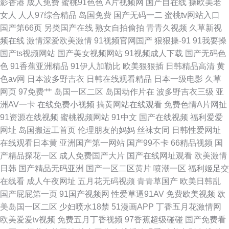
影香港
成人免费
蜜桃91色色
A片视频网
国产自在线
操欧美老
女人
人人97综合精品
岛国免费
国产无码一二
蜜桃tv网站入口
国产第66页
另类国产在线
熟女自拍偷拍
青青久视频
久草新视
频在线
激情深爱欧美激情
91视频官网国产
狠狠操-91
91我要操
国产ts视频网站
国产美女视频网站
91视频成人下载
国产无码色
色
91香蕉亚洲精品
91伊人加勒比
欧美狠狠插
日韩精品高清
黄
色av网
日本波多野吉衣
日韩在线观看精品
日本一级电影
久草
网页
97免费艹
岛国一区二区
岛国动作片在
波多野吉衣三级
亚
洲AV一卡
在线免费小视频
搞黄网站在线观看
免费色情A片网扯
91资源在线视频
蜜桃视频网站
91中文
国产在线视频
福利爱爱
网址
岛国搬运工首页
伦理朋友的妈妈
丝袜女同
日韩性爱网址
在线观看日本黄
亚洲国产第一网站
国产99不卡
66精品视频
国
产精品探花一区
成人免费国产大片
国产在线网址观看
欧美激情
日韩
国产精品无码亚洲
国产一区二区黄片
喷潮一区
福利姬足交
在线看
成人午夜网址
五月花无码视频
青青草国产
欧美日韩乱
国产屁屁第一页
91国产视频网
性爱草逼91AV
免费欧美视频
欧
美岛国一区二区
少妇喷水18禁
51漫画APP
丁香五月花激情网
欧美爱爱tv视频
免费五月丁香视频
97香蕉超级碰碰
国产免费看