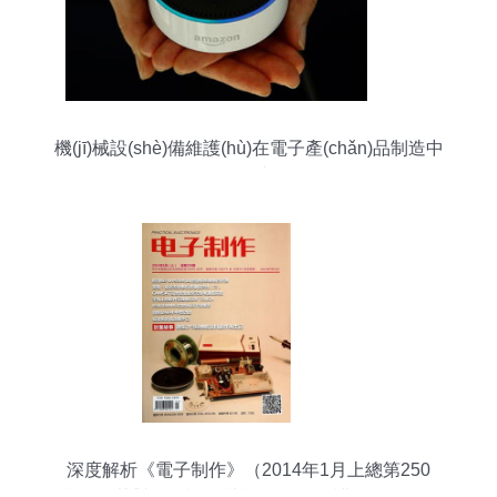
機(jī)械設(shè)備維護(hù)在電子產(chǎn)品制造中
的關(guān)鍵作用與實(shí)踐策略
深度解析《電子制作》（2014年1月上總第250