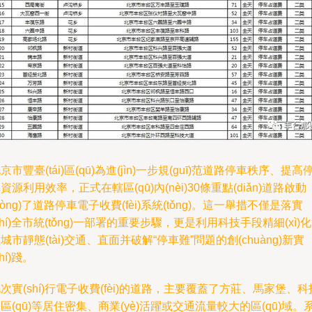
京市豐臺(tái)區(qū)為進(jìn)一步規(guī)范道路停車秩序、提高
資源利用效率，正式在轄區(qū)內(nèi)30條重點(diǎn)道路啟動
dòng)了道路停車電子收費(fèi)系統(tǒng)。這一舉措不僅是落實
shí)全市統(tǒng)一部署的重要步驟，更是利用科技手段精細(xì)
城市靜態(tài)交通、直面并破解“停車難”問題的創(chuàng)新實
shí)踐。
次實(shí)行電子收費(fèi)的道路，主要覆蓋了方莊、馬家堡、科
區(qū)等居住密集、商業(yè)活躍或交通流量較大的區(qū)域。